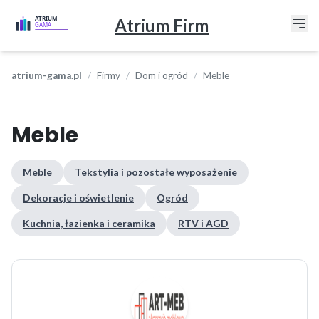
Atrium Firm
atrium-gama.pl
Firmy
Dom i ogród
Meble
Meble
Meble
Tekstylia i pozostałe wyposażenie
Dekoracje i oświetlenie
Ogród
Kuchnia, łazienka i ceramika
RTV i AGD