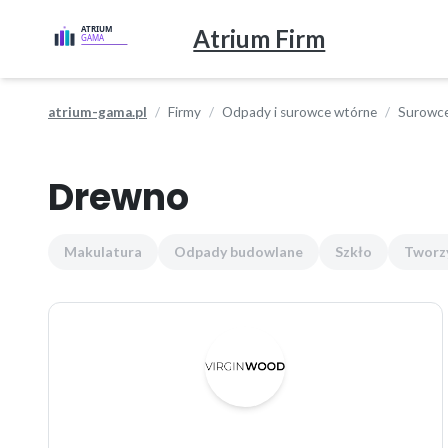
Atrium Firm
atrium-gama.pl
Firmy
Odpady i surowce wtórne
Surowce
Drewno
Makulatura
Odpady budowlane
Szkło
Tworz