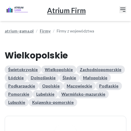
Atrium Firm
atrium-gama.pl
Firmy
Firmy z województwa
Wielkopolskie
Świętokrzyskie
Wielkopolskie
Zachodniopomorskie
Łódzkie
Dolnośląskie
Śląskie
Małopolskie
Podkarpackie
Opolskie
Mazowieckie
Podlaskie
Pomorskie
Lubelskie
Warmińsko-mazurskie
Lubuskie
Kujawsko-pomorskie