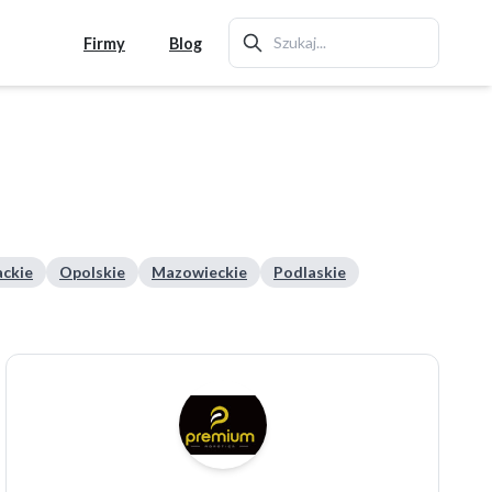
Firmy
Blog
ckie
Opolskie
Mazowieckie
Podlaskie