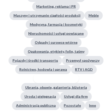
Marketing, reklama i PR
Maszyny i utrzymanie ciągłości produkcji
Meble
Medycyna, farmacja i kosmetyki
Nieruchomości i usługi powiązane
Odpady i surowce wtórne
Opakowania, etykiety, folie, taśmy
Pojazdy i środki transportu
Przemysł spożywczy
Rolnictwo, hodowla i uprawa
RTV i AGD
Surowce i półprodukty
Ubrania, obuwie, galanteria, biżuteria
Uroda i pielęgnacja
Usługi dla firm
Administracja publiczna
Pozostałe
Inne