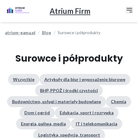
Atrium Firm
atrium-gama.pl
Blog
Surowce i półprodukty
Surowce i półprodukty
Wszystkie
Artykuły dla biur i wyposażenie biurowe
BHP, PPOŻ i środki czystości
Budownictwo, usługi i materiały budowlane
Chemia
Dom i ogród
Edukacja, sport i rozrywka
Energia, paliwa, media
IT i telekomunikacja
Logistyka, spedycja, transport