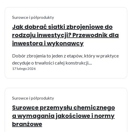
Surowce i półprodukty
Jak dobrać siatki zbrojeniowe do
rodzaju inwestycji? Przewodnik dla
inwestora i wykonawcy
Dobór zbrojenia to jeden z etapów, który w praktyce
decyduje o trwałości całej konstrukcji....
17 lutego 2026
Surowce i półprodukty
Surowce przemysłu chemicznego
a wymagania jakościowe i normy
branżowe