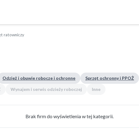
ęt ratowniczy
Odzież i obuwie robocze i ochronne
Sprzęt ochronny i PPOŻ
Ż
Wynajem i serwis odzieży roboczej
Inne
Brak firm do wyświetlenia w tej kategorii.