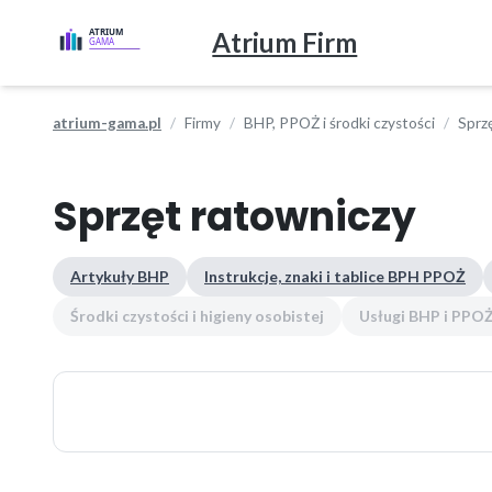
Atrium Firm
atrium-gama.pl
Firmy
BHP, PPOŻ i środki czystości
Sprz
Sprzęt ratowniczy
Artykuły BHP
Instrukcje, znaki i tablice BPH PPOŻ
Środki czystości i higieny osobistej
Usługi BHP i PPO