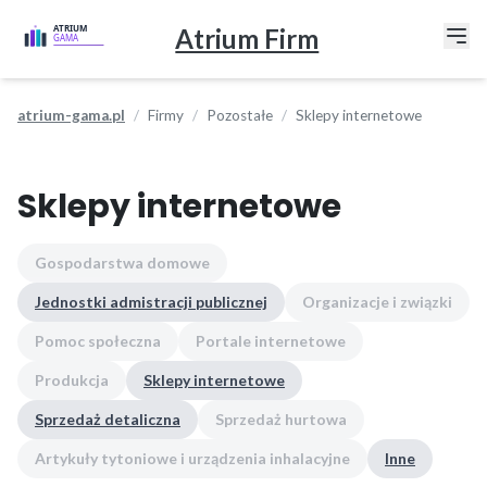
Atrium Firm
atrium-gama.pl
Firmy
Pozostałe
Sklepy internetowe
Sklepy internetowe
Gospodarstwa domowe
Jednostki admistracji publicznej
Organizacje i związki
Pomoc społeczna
Portale internetowe
Produkcja
Sklepy internetowe
Sprzedaż detaliczna
Sprzedaż hurtowa
Artykuły tytoniowe i urządzenia inhalacyjne
Inne