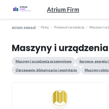
Atrium Firm
atrium-gama.pl
Firmy
Przemysł i produkcja
Maszyny i ur
Maszyny i urządzeni
Maszyny i urządzenia przemysłowe
Surowce, energia i
Ogrzewanie, klimatyzacja i wentylacja
Maszyny rolnicz